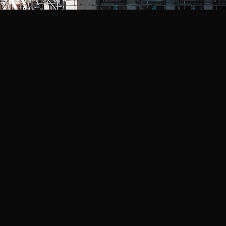
o preduzeće na tržištu Bosne i
e uspješno razvijamo i širimo svoje
tručnih i odgovorno osposobljenih
grana i temelj razvoja kompanije. Kroz
 visoke standarde kvaliteta i pouzdanosti u
 dizalica
, zajedno sa kompletnom