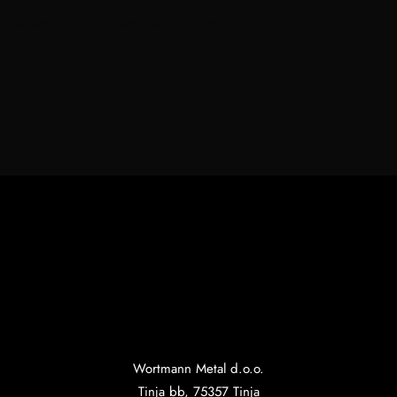
saradnji i zadovoljstvu klijenata.
Wortmann Metal d.o.o.
Tinja bb, 75357 Tinja