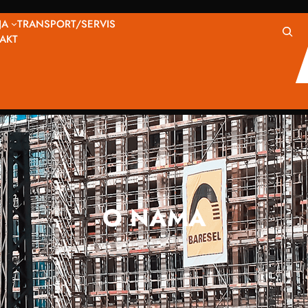
JA
TRANSPORT/SERVIS
S
AKT
e
a
r
c
h
O NAMA