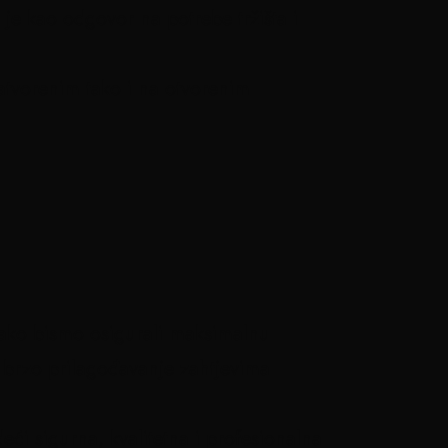
e kao odgovor na potrebe tržišta i
atvorenim tako i na otvorenim
kako bismo osigurali maksimalnu
i brzo prilagođavanje zahtjevima
ći sigurna, kvalitetna i profesionalna