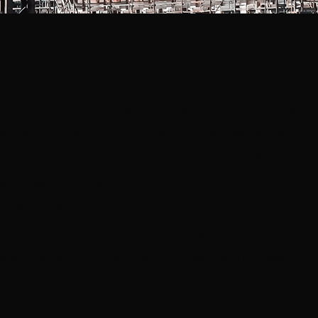
 godine i danas predstavlja stabilno i prepoznatljiv
adresi Tinja bb, 75357 Tinja, okolica Srebrenika, gdj
a ukupno zapošljavamo 75 radnika – tim iskusnih, s
ešno realizovanog projekta.
va sektora
.
nska djelatnost
, koja je od samog osnivanja glavna 
ogato iskustvo, izgradili snažnu reputaciju i postavili
 odnosi se na
iznajmljivanje, prodaju i servisiranje