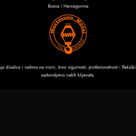
Bosna i Hercegovina
anja dizalica i radova na visini, kroz sigurnost, profesionalnost i fle
zadovoljstvo naših klijenata.
Proudly powered by
WordPress