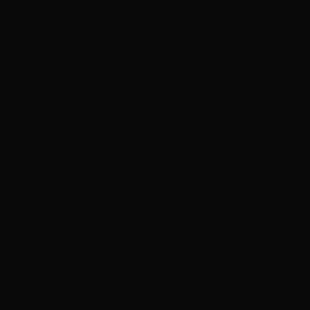
sportom opreme. Ovaj segment poslovanja razvijen j
a i prepoznatljivosti.
ođenih različitim vrstama radova na visini, kako u z
ata:
5 m
43 m
premu
reme, tehničku ispravnost i sigurnosne standarde, 
u. Naš prioritet je sigurnost, profesionalan pristup 
ner u oblasti građevinarstva i radova na visini, nude