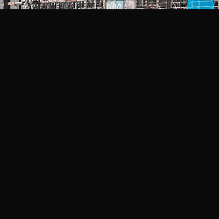
Wortmann Metal d.o.o.
osnovan je 2004.
Hercegovine. Sjedište firme nalazi se na 
poslovne aktivnosti. Danas kao kompanij
profesionalaca koji stoje iza svakog uspj
Poslovanje firme organizovano je kroz
d
Prvi i osnovni sektor predstavlja
građevi
realizaciju brojnih projekata stekli smo b
izvođenju radova.
Drugi sektor pokrenut je 2014. godine i