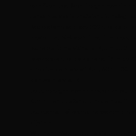
tehničkom podrškom i organizovanim tran
danas predstavlja značajan dio našeg rast
Raspolažemo sa preko 500 dizalica prilag
prostorima. Naš vozni i radni park obuhv
radne platforme visine od 4,5 m do 21,
teleskopske dizalice visine od 16 m do 
auto-dizalice nosivosti 45 t, 60 t i 100 t
kranove nosivosti 4 t
potpuno organizovan transport za svu o
Kontinuirano ulažemo u modernizaciju op
pouzdanost i efikasnost na svakom projekt
klijenata.
Wortmann Metal d.o.o. ostaje pouzdan part