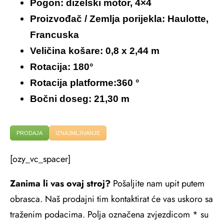
Pogon: dizelski motor, 4×4
Proizvođač / Zemlja porijekla: Haulotte,
Francuska
Veličina košare: 0,8 x 2,44 m
Rotacija: 180°
Rotacija platforme:360 °
Bočni doseg: 21,30 m
PRODAJA
IZNAJMLJIVANJE
[ozy_vc_spacer]
Zanima li vas ovaj stroj?
Pošaljite nam upit putem
obrasca. Naš prodajni tim kontaktirat će vas uskoro sa
traženim podacima. Polja označena zvjezdicom * su