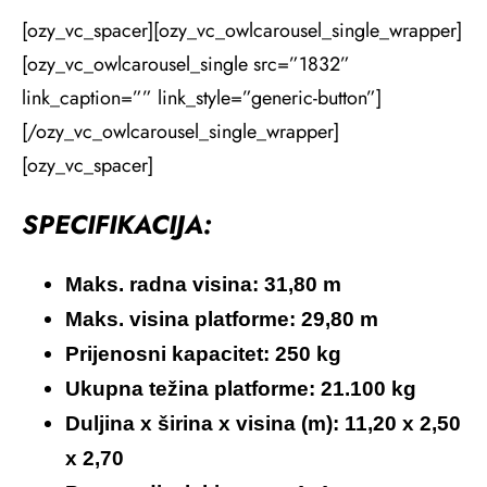
[ozy_vc_spacer][ozy_vc_owlcarousel_single_wrapper]
[ozy_vc_owlcarousel_single src=”1832”
link_caption=”” link_style=”generic-button”]
[/ozy_vc_owlcarousel_single_wrapper]
[ozy_vc_spacer]
SPECIFIKACIJA:
Maks. radna visina: 31,80 m
Maks. visina platforme: 29,80 m
Prijenosni kapacitet: 250 kg
Ukupna težina platforme: 21.100 kg
Duljina x širina x visina (m): 11,20 x 2,50
x 2,70