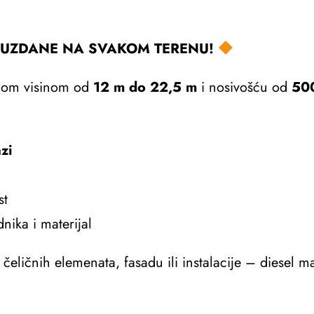
OUZDANE NA SVAKOM TERENU!
nom visinom od
12 m do 22,5 m
i nosivošću od
50
azi
st
nika i materijal
 čeličnih elemenata, fasadu ili instalacije – diesel m